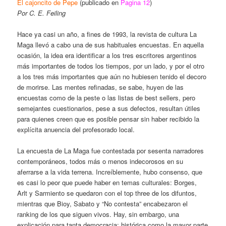
El cajoncito de Pepe
(publicado en
Pagina 12
)
Por C. E. Feiling
Hace ya casi un año, a fines de 1993, la revista de cultura La
Maga llevó a cabo una de sus habituales encuestas. En aquella
ocasión, la idea era identificar a los tres escritores argentinos
más importantes de todos los tiempos, por un lado, y por el otro
a los tres más importantes que aún no hubiesen tenido el decoro
de morirse. Las mentes refinadas, se sabe, huyen de las
encuestas como de la peste o las listas de best sellers, pero
semejantes cuestionarios, pese a sus defectos, resultan útiles
para quienes creen que es posible pensar sin haber recibido la
explícita anuencia del profesorado local.
La encuesta de La Maga fue contestada por sesenta narradores
contemporáneos, todos más o menos indecorosos en su
aferrarse a la vida terrena. Increíblemente, hubo consenso, que
es casi lo peor que puede haber en temas culturales: Borges,
Arlt y Sarmiento se quedaron con el top three de los difuntos,
mientras que Bioy, Sabato y “No contesta” encabezaron el
ranking de los que siguen vivos. Hay, sin embargo, una
explicación para tanta democracia; histórica como la mayor parte