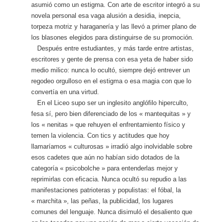
asumió como un estigma. Con arte de escritor integró a su
novela personal esa vaga alusión a desidia, inepcia,
torpeza motriz y haraganería y las llevó a primer plano de
los blasones elegidos para distinguirse de su promoción.
Después entre estudiantes, y más tarde entre artistas,
escritores y gente de prensa con esa yeta de haber sido
medio milico: nunca lo ocultó, siempre dejó entrever un
regodeo orgulloso en el estigma o esa magia con que lo
convertía en una virtud.
En el Liceo supo ser un inglesito anglófilo hiperculto,
fesa sí, pero bien diferenciado de los « mantequitas » y
los « nenitas » que rehuyen el enfrentamiento físico y
temen la violencia. Con tics y actitudes que hoy
llamaríamos « culturosas » irradió algo inolvidable sobre
esos cadetes que aún no habían sido dotados de la
categoría « psicobolche » para entenderlas mejor y
reprimirlas con eficacia. Nunca ocultó su repudio a las
manifestaciones patrioteras y populistas: el fóbal, la
« marchita », las peñas, la publicidad, los lugares
comunes del lenguaje. Nunca disimuló el desaliento que