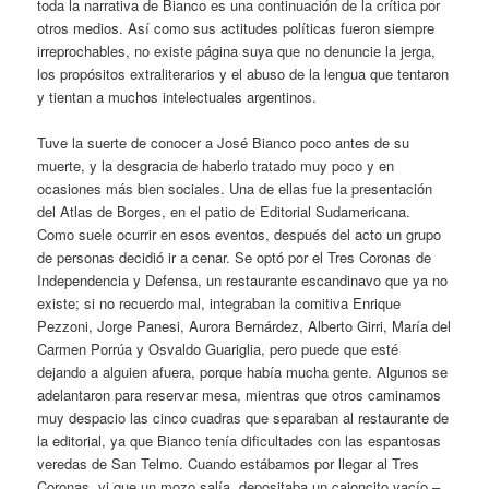
toda la narrativa de Bianco es una continuación de la crítica por
otros medios. Así como sus actitudes políticas fueron siempre
irreprochables, no existe página suya que no denuncie la jerga,
los propósitos extraliterarios y el abuso de la lengua que tentaron
y tientan a muchos intelectuales argentinos.
Tuve la suerte de conocer a José Bianco poco antes de su
muerte, y la desgracia de haberlo tratado muy poco y en
ocasiones más bien sociales. Una de ellas fue la presentación
del Atlas de Borges, en el patio de Editorial Sudamericana.
Como suele ocurrir en esos eventos, después del acto un grupo
de personas decidió ir a cenar. Se optó por el Tres Coronas de
Independencia y Defensa, un restaurante escandinavo que ya no
existe; si no recuerdo mal, integraban la comitiva Enrique
Pezzoni, Jorge Panesi, Aurora Bernárdez, Alberto Girri, María del
Carmen Porrúa y Osvaldo Guariglia, pero puede que esté
dejando a alguien afuera, porque había mucha gente. Algunos se
adelantaron para reservar mesa, mientras que otros caminamos
muy despacio las cinco cuadras que separaban al restaurante de
la editorial, ya que Bianco tenía dificultades con las espantosas
veredas de San Telmo. Cuando estábamos por llegar al Tres
Coronas, vi que un mozo salía, depositaba un cajoncito vacío –