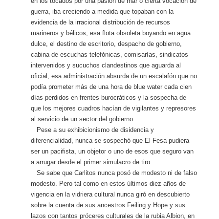
en los tocados por una pasión de mar o cierta vocación de
guerra, iba creciendo a medida que topaban con la
evidencia de la irracional distribución de recursos
marineros y bélicos, esa flota obsoleta boyando en agua
dulce, el destino de escritorio, despacho de gobierno,
cabina de escuchas telefónicas, comisarías, sindicatos
intervenidos y sucuchos clandestinos que aguarda al
oficial, esa administración absurda de un escalafón que no
podía prometer más de una hora de blue water cada cien
días perdidos en frentes burocráticos y la sospecha de
que los mejores cuadros hacían de vigilantes y represores
al servicio de un sector del gobierno.
Pese a su exhibicionismo de disidencia y
diferencialidad, nunca se sospechó que El Fesa pudiera
ser un pacifista, un objetor o uno de esos que seguro van
a arrugar desde el primer simulacro de tiro.
Se sabe que Carlitos nunca posó de modesto ni de falso
modesto. Pero tal como en estos últimos diez años de
vigencia en la vidriera cultural nunca giró en descubierto
sobre la cuenta de sus ancestros Feiling y Hope y sus
lazos con tantos próceres culturales de la rubia Albion, en