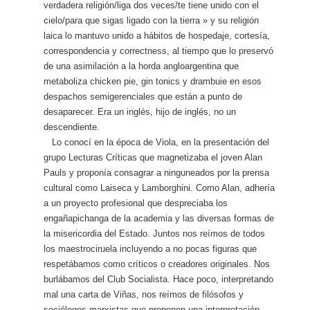
verdadera religión/liga dos veces/te tiene unido con el
cielo/para que sigas ligado con la tierra » y su religión
laica lo mantuvo unido a hábitos de hospedaje, cortesía,
correspondencia y correctness, al tiempo que lo preservó
de una asimilación a la horda angloargentina que
metaboliza chicken pie, gin tonics y drambuie en esos
despachos semigerenciales que están a punto de
desaparecer. Era un inglés, hijo de inglés, no un
descendiente.
Lo conocí en la época de Viola, en la presentación del
grupo Lecturas Críticas que magnetizaba el joven Alan
Pauls y proponía consagrar a ninguneados por la prensa
cultural como Laiseca y Lamborghini. Como Alan, adhería
a un proyecto profesional que despreciaba los
engañapichanga de la academia y las diversas formas de
la misericordia del Estado. Juntos nos reímos de todos
los maestrociruela incluyendo a no pocas figuras que
respetábamos como críticos o creadores originales. Nos
burlábamos del Club Socialista. Hace poco, interpretando
mal una carta de Viñas, nos reímos de filósofos y
sociólogos marxistas que proponen una interpretación