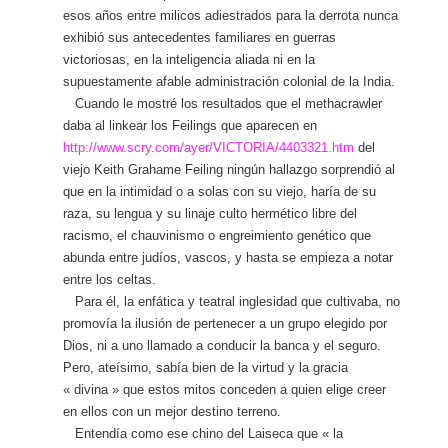
esos años entre milicos adiestrados para la derrota nunca
exhibió sus antecedentes familiares en guerras
victoriosas, en la inteligencia aliada ni en la
supuestamente afable administración colonial de la India.
Cuando le mostré los resultados que el methacrawler
daba al linkear los Feilings que aparecen en
http://www.scry.com/ayer/
VICTORIA/4403321
.htm
del
viejo Keith Grahame Feiling ningún hallazgo sorprendió al
que en la intimidad o a solas con su viejo, haría de su
raza, su lengua y su linaje culto hermético libre del
racismo, el chauvinismo o engreimiento genético que
abunda entre judíos, vascos, y hasta se empieza a notar
entre los celtas.
Para él, la enfática y teatral inglesidad que cultivaba, no
promovía la ilusión de pertenecer a un grupo elegido por
Dios, ni a uno llamado a conducir la banca y el seguro.
Pero, ateísimo, sabía bien de la virtud y la gracia
« divina » que estos mitos conceden a quien elige creer
en ellos con un mejor destino terreno.
Entendía como ese chino del Laiseca que « la