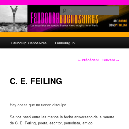
Aller
au
Rech
contenu
principal
© faubourgbuenosaires.com
Menu
FaubourgBuenosAires
Faubourg TV
principal
Navigation
←
Précédent
Suivant
→
des
articles
C. E. FEILING
Hay cosas que no tienen disculpa.
Se nos pasó entre las manos la fecha aniversario de la muerte
de C. E. Feiling, poeta, escritor, periodista, amigo.