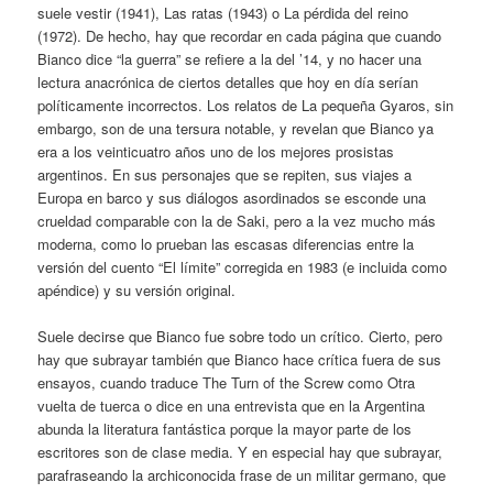
suele vestir (1941), Las ratas (1943) o La pérdida del reino
(1972). De hecho, hay que recordar en cada página que cuando
Bianco dice “la guerra” se refiere a la del ’14, y no hacer una
lectura anacrónica de ciertos detalles que hoy en día serían
políticamente incorrectos. Los relatos de La pequeña Gyaros, sin
embargo, son de una tersura notable, y revelan que Bianco ya
era a los veinticuatro años uno de los mejores prosistas
argentinos. En sus personajes que se repiten, sus viajes a
Europa en barco y sus diálogos asordinados se esconde una
crueldad comparable con la de Saki, pero a la vez mucho más
moderna, como lo prueban las escasas diferencias entre la
versión del cuento “El límite” corregida en 1983 (e incluida como
apéndice) y su versión original.
Suele decirse que Bianco fue sobre todo un crítico. Cierto, pero
hay que subrayar también que Bianco hace crítica fuera de sus
ensayos, cuando traduce The Turn of the Screw como Otra
vuelta de tuerca o dice en una entrevista que en la Argentina
abunda la literatura fantástica porque la mayor parte de los
escritores son de clase media. Y en especial hay que subrayar,
parafraseando la archiconocida frase de un militar germano, que