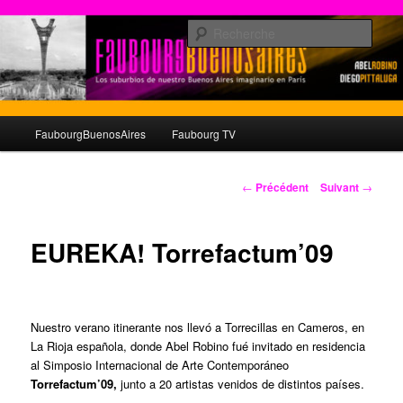
Aller
au
Rech
contenu
principal
© faubourgbuenosaires.com
Menu
FaubourgBuenosAires
Faubourg TV
principal
Navigation
←
Précédent
Suivant
→
des
articles
EUREKA! Torrefactum’09
Nuestro verano itinerante nos llevó a Torrecillas en Cameros, en
La Rioja española, donde Abel Robino fué invitado en residencia
al Simposio Internacional de Arte Contemporáneo
Torrefactum’09,
junto a 20 artistas venidos de distintos países.