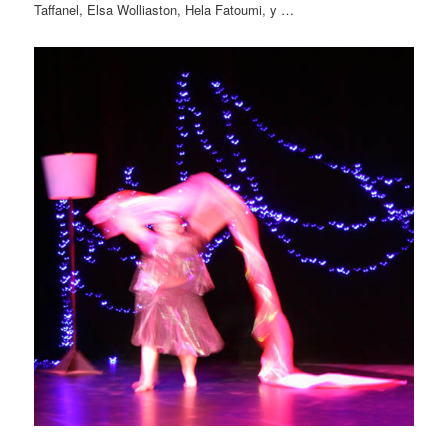
Taffanel, Elsa Wolliaston, Hela Fatoumi, y …