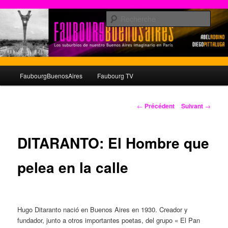
Aller
au
Rech
contenu
principal
© faubourgbuenosaires.com
Menu
FaubourgBuenosAires
Faubourg TV
principal
Navigation
←
Précédent
Suivant
→
des
articles
DITARANTO: El Hombre que
pelea en la calle
Hugo Ditaranto nació en Buenos Aires en 1930. Creador y
fundador, junto a otros importantes poetas, del grupo « El Pan