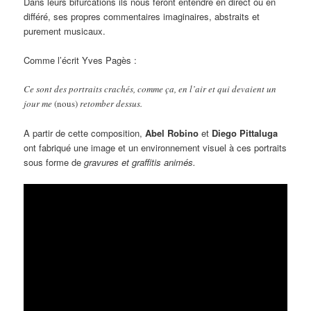
Dans leurs bifurcations ils nous feront entendre en direct ou en
différé, ses propres commentaires imaginaires, abstraits et
purement musicaux.
Comme l’écrit Yves Pagès :
Ce sont des portraits crachés, comme ça, en l’air et qui devaient un
jour me
(nous)
retomber dessus.
A partir de cette composition,
Abel Robino
et
Diego Pittaluga
ont fabriqué une image et un environnement visuel à ces portraits
sous forme de
gravures et graffitis animés.