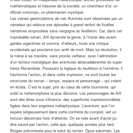
mathématiques et trésorier de la société, un chercheur d’or, un
officier corrompu, un pharmacien mystique.
Les vaines gesticulations de ces illuminés sont observées par un
narrateur qui relance ses épisodes à grand renfort de ficelles
narratives empruntées sans vergogne au feuilleton. Car, dans cet
improbable roman, Arlt dynamite le genre, à l’instar des avant-
gardes argentines et comme, d’ailleurs, toute une critique
occidentale qui proclame son arrêt de mort. Mais sa révolution, il
la mène à sa manière, sans procès verbeux, avec l’admiration
d’un lecteur nostalgique des aventures abracadabrantes du super
héros Rocambole. Poussant la logique du feuilleton à l’extrême, il
fractionne l’action, et dans cette implosion, ce sont toutes les
structures du roman – temps, espace et personnage – qui volent
en éclats. C’est le sujet, pris au cœur de cette tourmente, qui
subit la métamorphose la plus décisive. Les personnages de Arlt
sont des êtres sous influence, des superficies impressionnables
figées dans leur angoisse métaphysique. L’aventure, que l’on
espère religieusement dans cette confrérie du complot, est un
horizon désormais hors d’atteinte. On se noie avant d’avoir pu
être sauvé par l’action, celle que, quelques années plus tard,
Borges préconisera pour le salut du roman. Opus saturnien, Les