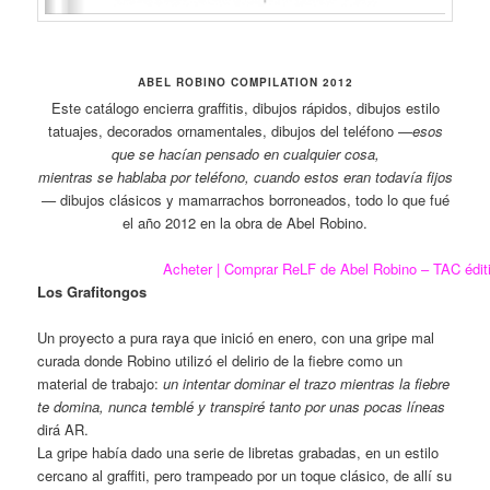
ABEL ROBINO COMPILATION 2012
Este catálogo encierra graffitis, dibujos rápidos, dibujos estilo
tatuajes, decorados ornamentales, dibujos del teléfono
—esos
que se hacían pensado en cualquier cosa,
mientras se hablaba por teléfono, cuando estos eran todavía fijos
—
dibujos clásicos y mamarrachos borroneados, todo lo que fué
el año 2012 en la obra de Abel Robino.
Acheter | Comprar ReLF de Abel Robino – TAC édit
Los Grafitongos
Un proyecto a pura raya que inició en enero, con una gripe mal
curada donde Robino utilizó el delirio de la fiebre como un
material de trabajo:
un intentar dominar el trazo mientras la fiebre
te domina, nunca temblé y transpiré tanto por unas pocas líneas
dirá AR.
La gripe había dado una serie de libretas grabadas, en un estilo
cercano al graffiti, pero trampeado por un toque clásico, de allí su