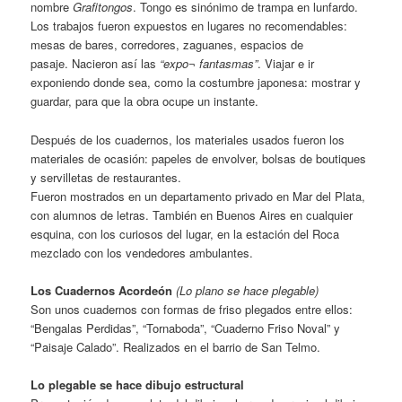
nombre
Grafitongos
. Tongo es sinónimo de trampa en lunfardo.
Los trabajos fueron expuestos en lugares no recomendables:
mesas de bares, corredores, zaguanes, espacios de
pasaje. Nacieron así las
“expo¬ fantasmas”
. Viajar e ir
exponiendo donde sea, como la costumbre japonesa: mostrar y
guardar, para que la obra ocupe un instante.
Después de los cuadernos, los materiales usados fueron los
materiales de ocasión: papeles de envolver, bolsas de boutiques
y servilletas de restaurantes.
Fueron mostrados en un departamento privado en Mar del Plata,
con alumnos de letras. También en Buenos Aires en cualquier
esquina, con los curiosos del lugar, en la estación del Roca
mezclado con los vendedores ambulantes.
Los Cuadernos Acordeón
(Lo plano se hace plegable)
Son unos cuadernos con formas de friso plegados entre ellos:
“Bengalas Perdidas”, “Tornaboda”, “Cuaderno Friso Noval” y
“Paisaje Calado”. Realizados en el barrio de San Telmo.
Lo plegable se hace dibujo estructural