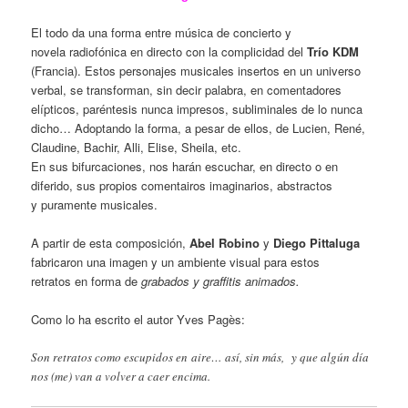
El todo da una forma entre música de concierto y
novela radiofónica en directo con la complicidad del
Trío KDM
(Francia). Estos personajes musicales insertos en un universo
verbal, se transforman, sin decir palabra, en comentadores
elípticos, paréntesis nunca impresos, subliminales de lo nunca
dicho… Adoptando la forma, a pesar de ellos, de Lucien, René,
Claudine, Bachir, Alli, Elise, Sheila, etc.
En sus bifurcaciones, nos harán escuchar, en directo o en
diferido, sus propios comentairos imaginarios, abstractos
y puramente musicales.
A partir de esta composición,
Abel Robino
y
Diego Pittaluga
fabricaron una imagen y un ambiente visual para estos
retratos en forma de
grabados y graffitis animados.
Como lo ha escrito el autor Yves Pagès:
Son retratos como escupidos en aire… así, sin más, y que algún día
nos (me) van a volver a caer encima.