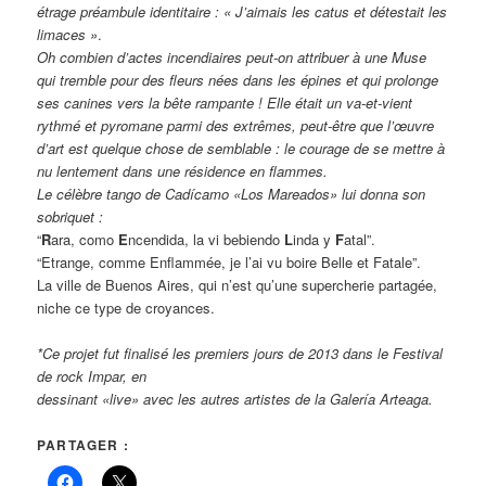
étrage préambule identitaire : « J’aimais les catus et détestait les
limaces »
.
Oh combien d’actes incendiaires peut-on attribuer à une Muse
qui tremble pour des fleurs nées dans les épines et qui prolonge
ses canines vers la bête rampante ! Elle était un va-et-vient
rythmé et pyromane parmi des extrêmes, peut-être que l’œuvre
d’art est quelque chose de semblable : le courage de se mettre à
nu lentement dans une résidence en flammes.
Le célèbre tango de Cadícamo «Los Mareados» lui donna son
sobriquet :
“
R
ara, como
E
ncendida, la vi bebiendo
L
inda y
F
atal”.
“Etrange, comme Enflammée, je l’ai vu boire Belle et Fatale”.
La ville de Buenos Aires, qui n’est qu’une supercherie partagée,
niche ce type de croyances.
*Ce projet fut finalisé les premiers jours de 2013 dans le Festival
de rock Impar, en
dessinant «live» avec les autres artistes de la Galería Arteaga.
PARTAGER :