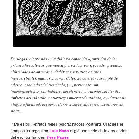
Se ruega incluir estos « sin diálogo conocido », omitidos de la
primera hora, letras que nunca fueron impresas, pseudo- pseudos,
obliterados de antemano, disléxicos sexuales, ociosos
intercerebrales, mutuos incomposibles, notas erróneas al pié de
página, asociados del pestáculo, (…) personajes sin
indemnizaciones, subliminales del silencio, corazones sin tiendo,
timberos del más allá, naturalezas muertas de trabajo, ayudantes sin
ninguna facultad, arqueros libres siempre suplentes, escultores sin
status…
Para estos Retratos fieles (escrachados)
Portraits Crachés
el
compositor argentino
Luis Naón
eligió una serie de textos cortos
del escritor francés
Yves Pagès
.