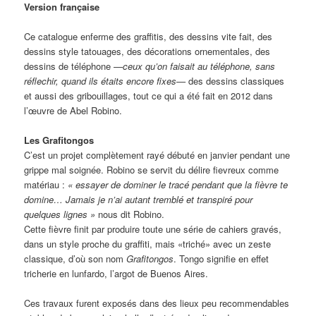
Version française
Ce catalogue enferme des graffitis, des dessins vite fait, des
dessins style tatouages, des décorations ornementales, des
dessins de téléphone
—ceux qu’on faisait au téléphone, sans
réflechir, quand ils étaits encore fixes—
des dessins classiques
et aussi des gribouillages, tout ce qui a été fait en 2012 dans
l’œuvre de Abel Robino.
Les Grafitongos
C’est un projet complètement rayé débuté en janvier pendant une
grippe mal soignée. Robino se servit du délire fievreux comme
matériau :
« essayer de dominer le tracé pendant que la fièvre te
domine… Jamais je n’ai autant tremblé et transpiré pour
quelques lignes »
nous dit Robino.
Cette fièvre finit par produire toute une série de cahiers gravés,
dans un style proche du graffiti, mais «triché» avec un zeste
classique, d’où son nom
Grafitongos
. Tongo signifie en effet
tricherie en lunfardo, l’argot de Buenos Aires.
Ces travaux furent exposés dans des lieux peu recommendables