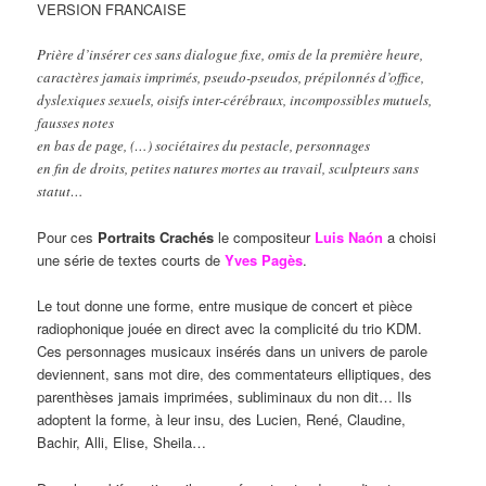
VERSION FRANCAISE
Prière d’insérer ces sans dialogue fixe, omis de la première heure,
caractères jamais imprimés, pseudo-pseudos, prépilonnés d’office,
dyslexiques sexuels, oisifs inter-cérébraux, incompossibles mutuels,
fausses notes
en bas de page, (…) sociétaires du pestacle, personnages
en fin de droits, petites natures mortes au travail, sculpteurs sans
statut…
Pour ces
Portraits Crachés
le compositeur
Luis Naón
a choisi
une série de textes courts de
Yves Pagès
.
Le tout donne une forme, entre musique de concert et pièce
radiophonique jouée en direct avec la complicité du trio KDM.
Ces personnages musicaux insérés dans un univers de parole
deviennent, sans mot dire, des commentateurs elliptiques, des
parenthèses jamais imprimées, subliminaux du non dit… Ils
adoptent la forme, à leur insu, des Lucien, René, Claudine,
Bachir, Alli, Elise, Sheila…