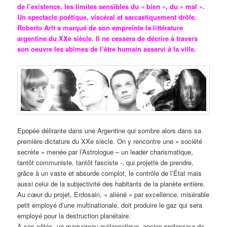
de l’existence, les limites sensibles du « bien », du « mal ».
Un spectacle poétique, viscéral et sarcastiquement drôle.
Roberto Arlt a marqué de son empreinte la littérature
argentine du XXe siècle. Il ne cessera de décrire à travers
son oeuvre les abîmes de l’être humain asservi à la ville.
Epopée délirante dans une Argentine qui sombre alors dans sa
première dictature du XXe siècle. On y rencontre une « société
secrète » menée par l’Astrologue – un leader charismatique,
tantôt communiste, tantôt fasciste -, qui projette de prendre,
grâce à un vaste et absurde complot, le contrôle de l’État mais
aussi celui de la subjectivité des habitants de la planète entière.
Au cœur du projet, Erdosain, « aliéné » par excellence, misérable
petit employé d’une multinationale, doit produire le gaz qui sera
employé pour la destruction planétaire.
À ses côtés, un maquereau mélancolique, ancien professeur de