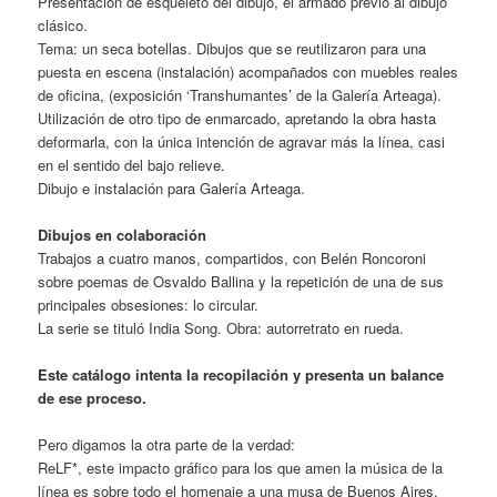
Presentación de esqueleto del dibujo, el armado previo al dibujo
clásico.
Tema: un seca botellas. Dibujos que se reutilizaron para una
puesta en escena (instalación) acompañados con muebles reales
de oficina, (exposición ‘Transhumantes’ de la Galería Arteaga).
Utilización de otro tipo de enmarcado, apretando la obra hasta
deformarla, con la única intención de agravar más la línea, casi
en el sentido del bajo relieve.
Dibujo e instalación para Galería Arteaga.
Dibujos en colaboración
Trabajos a cuatro manos, compartidos, con Belén Roncoroni
sobre poemas de Osvaldo Ballina y la repetición de una de sus
principales obsesiones: lo circular.
La serie se tituló India Song. Obra: autorretrato en rueda.
Este catálogo intenta la recopilación y presenta un balance
de ese proceso.
Pero digamos la otra parte de la verdad:
ReLF*, este impacto gráfico para los que amen la música de la
línea es sobre todo el homenaje a una musa de Buenos Aires,