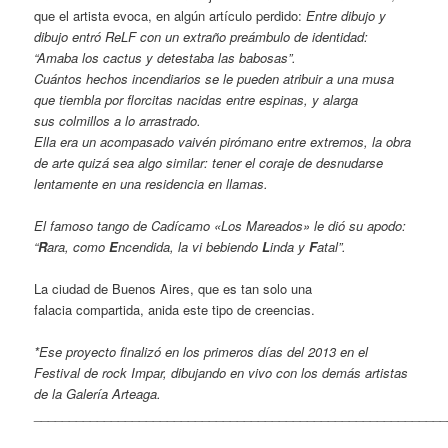
que el artista evoca, en algún artículo perdido:
Entre dibujo y
dibujo entró ReLF con un extraño preámbulo de identidad:
“Amaba los cactus y detestaba las babosas”.
Cuántos hechos incendiarios se le pueden atribuir a una musa
que tiembla por florcitas nacidas entre espinas, y alarga
sus
colmillos a lo arrastrado.
Ella era un acompasado vaivén pirómano entre extremos,
la obra
de arte quizá sea algo similar: tener el coraje de
desnudarse
lentamente en una residencia en llamas.
El famoso tango de Cadícamo «Los Mareados» le dió su apodo:
“
R
ara, como
E
ncendida, la vi bebiendo
L
inda y
F
atal”.
La ciudad de Buenos Aires, que es tan solo una
falacia compartida, anida este tipo de creencias.
*Ese proyecto finalizó en los primeros días del 2013 en el
Festival de rock Impar, dibujando en vivo con los demás artistas
de la Galería Arteaga.
___________________________________________________________