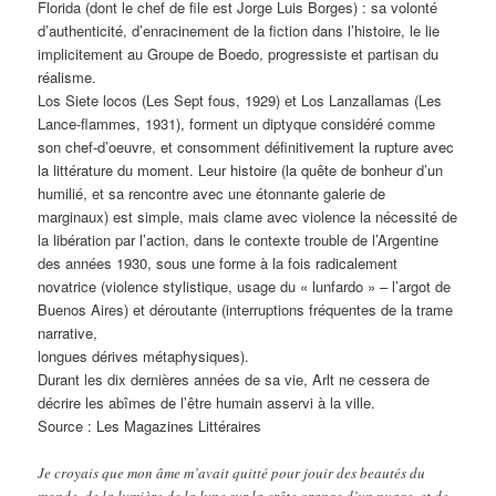
Florida (dont le chef de file est Jorge Luis Borges) : sa volonté
d’authenticité, d’enracinement de la fiction dans l’histoire, le lie
implicitement au Groupe de Boedo, progressiste et partisan du
réalisme.
Los Siete locos (Les Sept fous, 1929) et Los Lanzallamas (Les
Lance-flammes, 1931), forment un diptyque considéré comme
son chef-d’oeuvre, et consomment définitivement la rupture avec
la littérature du moment. Leur histoire (la quête de bonheur d’un
humilié, et sa rencontre avec une étonnante galerie de
marginaux) est simple, mais clame avec violence la nécessité de
la libération par l’action, dans le contexte trouble de l’Argentine
des années 1930, sous une forme à la fois radicalement
novatrice (violence stylistique, usage du « lunfardo » – l’argot de
Buenos Aires) et déroutante (interruptions fréquentes de la trame
narrative,
longues dérives métaphysiques).
Durant les dix dernières années de sa vie, Arlt ne cessera de
décrire les abîmes de l’être humain asservi à la ville.
Source : Les Magazines Littéraires
Je croyais que mon âme m’avait quitté pour jouir des beautés du
monde, de la lumière de la lune sur la crête orange d’un nuage, et de