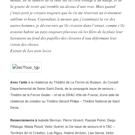
la goutte de rosée qui tremble au-dessus d’une rose. Mais quand
j’étais petit je croyais toujours que la vie me réservait un événement
sublime et beau. Cependant, à mesure que j’examinais la vie des
autres hommes, je découvrais qu’ils vivaient dans l’ennui, comme s’ils
avaient habité un pays toujours pluvieux où les filets de la pluie leur
laissaient au fond des pupilles des cloisons d’eau déformant leur
vision des choses.
Extrait de Los siete locos
Avec l’aide
à la résidence du Théâtre de La Ferme du Buisson, du Conseil
Départemental de Seine-Saint-Denis, de la compagnie Issue de secours –
Théâtre de la Ferme Godier – et de la DRAC d’Ile-de-France, d’une aide de
résidence de création au Théâtre Gérard Philipe – Théâtre National de Saint
Denis.
Remerciements à
Isabelle Berman, Pierre Vincent, Pascale Poirel, Diego
Pittaluga, Missia Piccoli, Victor Guéret, la Cie Issue de secours et à TAC –
Territoire Art et Création, Luis Rigou, Helene Arntzen, Lisa Garcia, Victor