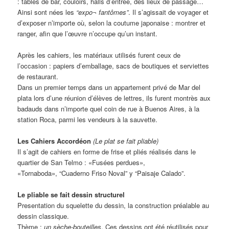
: tables de bar, couloirs, halls d’entrée, des lieux de passage…
Ainsi sont nées les
“expo¬ fantômes”
. Il s’agissait de voyager et
d’exposer n’importe où, selon la coutume japonaise : montrer et
ranger, afin que l’œuvre n’occupe qu’un instant.
Après les cahiers, les matériaux utilisés furent ceux de
l’occasion : papiers d’emballage, sacs de boutiques et serviettes
de restaurant.
Dans un premier temps dans un appartement privé de Mar del
plata lors d’une réunion d’élèves de lettres, ils furent montrès aux
badauds dans n’importe quel coin de rue à Buenos Aires, à la
station Roca, parmi les vendeurs à la sauvette.
Les Cahiers Accordéon
(Le plat se fait pliable)
Il s’agit de cahiers en forme de frise et pliés réalisés dans le
quartier de San Telmo : «Fusées perdues»,
«Tornaboda», “Cuaderno Friso Noval” y “Paisaje Calado”.
Le pliable se fait dessin structurel
Presentation du squelette du dessin, la construction préalable au
dessin classique.
Thème :
un sèche-bouteilles
. Ces dessins ont été réutilisés pour