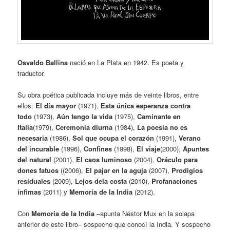
Osvaldo Ballina
nació en La Plata en 1942. Es poeta y
traductor.
Su obra poética publicada incluye más de veinte libros, entre
ellos:
El día mayor
(1971),
Esta única esperanza contra
todo
(1973),
Aún tengo la vida
(1975),
Caminante en
Italia
(1979),
Ceremonia diurna
(1984),
La
poesía no es
necesaria
(1986),
Sol que ocupa el corazón
(1991),
Verano
del incurable
(1996),
Confines
(1998),
El viaje
(2000),
Apuntes
del natural
(2001),
El caos luminoso
(2004),
Oráculo
para
dones fatuos
((2006),
El pajar en la aguja
(2007),
Prodigios
residuales
(2009),
Lejos dela costa
(2010),
Profanaciones
ínfimas
(2011) y
Memoria de la India
(2012).
Con
Memoria de la India
–apunta Néstor Mux en la solapa
anterior de este libro– sospecho que conocí la India. Y sospecho