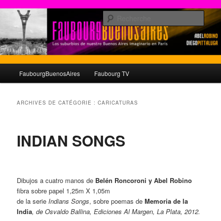
Aller
Aller
au
au
Rech
contenu
contenu
principal
secondaire
© faubourgbuenosaires.com
Menu
FaubourgBuenosAires
Faubourg TV
principal
ARCHIVES DE CATÉGORIE :
CARICATURAS
INDIAN SONGS
Dibujos a cuatro manos de
Belén Roncoroni y Abel Robino
fibra sobre papel 1,25m X 1,05m
de la serie
Indians Songs
, sobre poemas de
Memoria de la
India
, de Osvaldo Ballina, Ediciones Al Margen, La Plata, 2012.